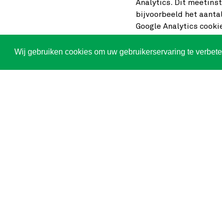
Analytics. Dit meetins
bijvoorbeeld het aanta
Google Analytics cooki
Persoonsgegevens:
> In onze bewerkersove
Wij gebruiken cookies om uw gebruikerservaring te verbet
zorgvuldig om moet ga
> In het kader van dat
laatste octet van IP-a
> We gebruiken geen a
Analytics cookies.
> Persoonlijke informa
> Informatie uit Googl
> Bij de functie 'Gege
uitgezet:
> producten en servic
> technische onderst
> accountspecialiste
> Google-verkopers/s